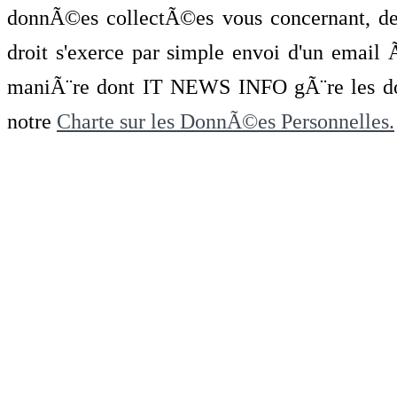
donnÃ©es collectÃ©es vous concernant, de 
droit s'exerce par simple envoi d'un emai
maniÃ¨re dont IT NEWS INFO gÃ¨re les do
notre
Charte sur les DonnÃ©es Personnelles.