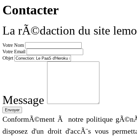
Contacter
La rÃ©daction du site lemo
Votre Nom
Votre Email
Objet
Message
ConformÃ©ment Ã notre politique gÃ©nÃ©
disposez d'un droit d'accÃ¨s vous perme