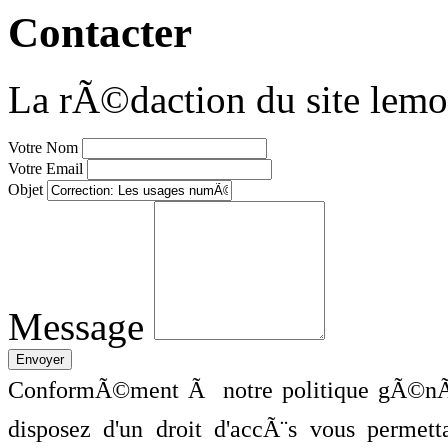
Contacter
La rÃ©daction du site lemo
Votre Nom
Votre Email
Objet
Message
ConformÃ©ment Ã notre politique gÃ©nÃ©
disposez d'un droit d'accÃ¨s vous perme