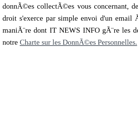
donnÃ©es collectÃ©es vous concernant, de 
droit s'exerce par simple envoi d'un emai
maniÃ¨re dont IT NEWS INFO gÃ¨re les do
notre
Charte sur les DonnÃ©es Personnelles.