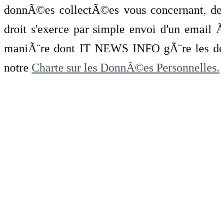
donnÃ©es collectÃ©es vous concernant, de 
droit s'exerce par simple envoi d'un emai
maniÃ¨re dont IT NEWS INFO gÃ¨re les do
notre
Charte sur les DonnÃ©es Personnelles.