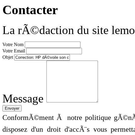
Contacter
La rÃ©daction du site lemo
Votre Nom
Votre Email
Objet
Message
ConformÃ©ment Ã notre politique gÃ©nÃ©
disposez d'un droit d'accÃ¨s vous perme