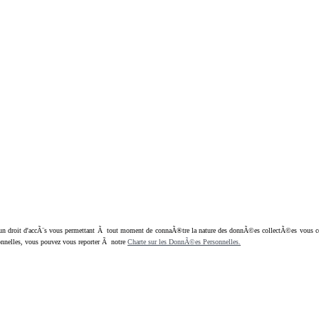
oit d'accÃ¨s vous permettant Ã tout moment de connaÃ®tre la nature des donnÃ©es collectÃ©es vous concern
nnelles, vous pouvez vous reporter Ã notre
Charte sur les DonnÃ©es Personnelles.