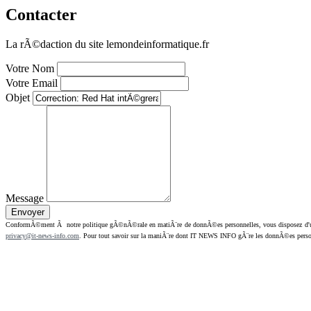
Contacter
La rÃ©daction du site lemondeinformatique.fr
Votre Nom
Votre Email
Objet
Message
ConformÃ©ment Ã notre politique gÃ©nÃ©rale en matiÃ¨re de donnÃ©es personnelles, vous disposez d'un dr
privacy@it-news-info.com
. Pour tout savoir sur la maniÃ¨re dont IT NEWS INFO gÃ¨re les donnÃ©es perso