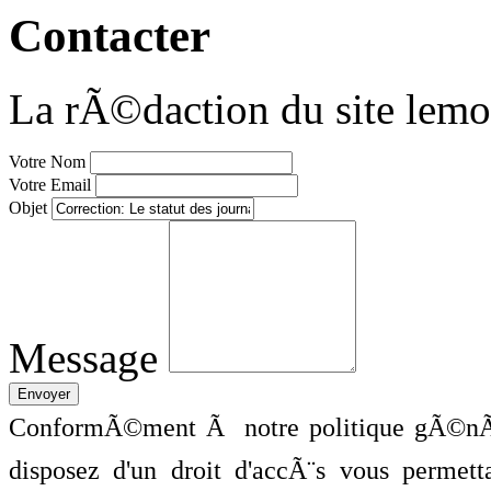
Contacter
La rÃ©daction du site lemo
Votre Nom
Votre Email
Objet
Message
ConformÃ©ment Ã notre politique gÃ©nÃ©
disposez d'un droit d'accÃ¨s vous perme