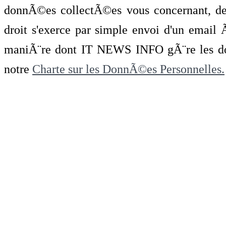
donnÃ©es collectÃ©es vous concernant, de 
droit s'exerce par simple envoi d'un emai
maniÃ¨re dont IT NEWS INFO gÃ¨re les do
notre
Charte sur les DonnÃ©es Personnelles.