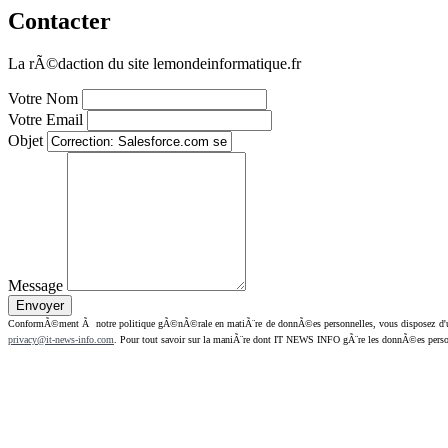
Contacter
La rÃ©daction du site lemondeinformatique.fr
Votre Nom
Votre Email
Objet
Message
ConformÃ©ment Ã notre politique gÃ©nÃ©rale en matiÃ¨re de donnÃ©es personnelles, vous disposez d'un dr
privacy@it-news-info.com
. Pour tout savoir sur la maniÃ¨re dont IT NEWS INFO gÃ¨re les donnÃ©es perso