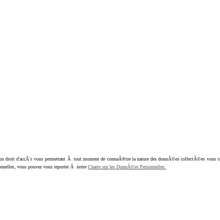
oit d'accÃ¨s vous permettant Ã tout moment de connaÃ®tre la nature des donnÃ©es collectÃ©es vous concern
nnelles, vous pouvez vous reporter Ã notre
Charte sur les DonnÃ©es Personnelles.