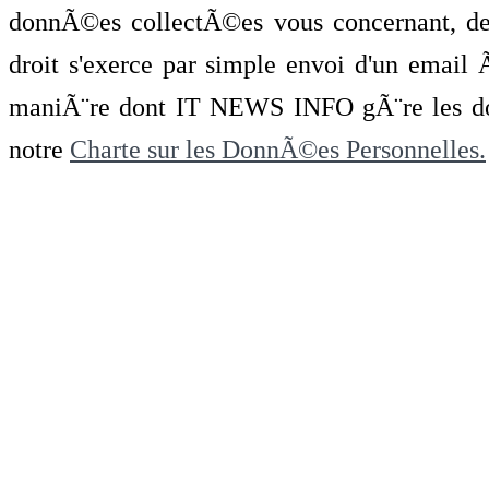
donnÃ©es collectÃ©es vous concernant, de 
droit s'exerce par simple envoi d'un emai
maniÃ¨re dont IT NEWS INFO gÃ¨re les do
notre
Charte sur les DonnÃ©es Personnelles.