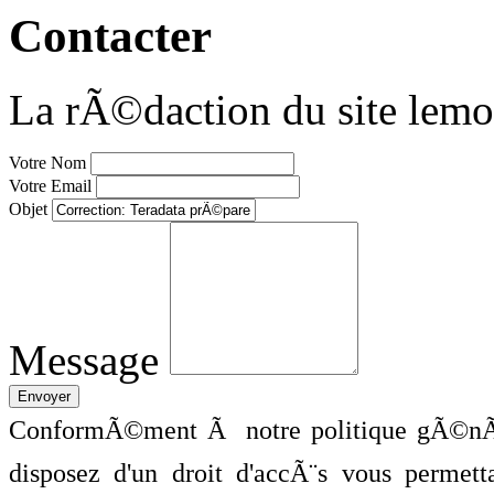
Contacter
La rÃ©daction du site lemo
Votre Nom
Votre Email
Objet
Message
ConformÃ©ment Ã notre politique gÃ©nÃ©
disposez d'un droit d'accÃ¨s vous perme