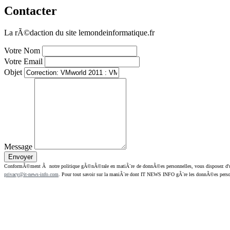
Contacter
La rÃ©daction du site lemondeinformatique.fr
Votre Nom
Votre Email
Objet
Message
ConformÃ©ment Ã notre politique gÃ©nÃ©rale en matiÃ¨re de donnÃ©es personnelles, vous disposez d'un dr
privacy@it-news-info.com
. Pour tout savoir sur la maniÃ¨re dont IT NEWS INFO gÃ¨re les donnÃ©es perso