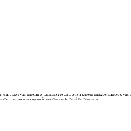
oit d'accÃ¨s vous permettant Ã tout moment de connaÃ®tre la nature des donnÃ©es collectÃ©es vous concern
nnelles, vous pouvez vous reporter Ã notre
Charte sur les DonnÃ©es Personnelles.