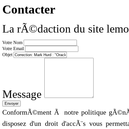
Contacter
La rÃ©daction du site lemo
Votre Nom
Votre Email
Objet
Message
ConformÃ©ment Ã notre politique gÃ©nÃ©
disposez d'un droit d'accÃ¨s vous perme