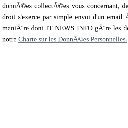
donnÃ©es collectÃ©es vous concernant, de 
droit s'exerce par simple envoi d'un emai
maniÃ¨re dont IT NEWS INFO gÃ¨re les do
notre
Charte sur les DonnÃ©es Personnelles.