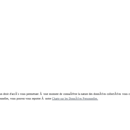
oit d'accÃ¨s vous permettant Ã tout moment de connaÃ®tre la nature des donnÃ©es collectÃ©es vous concern
nnelles, vous pouvez vous reporter Ã notre
Charte sur les DonnÃ©es Personnelles.