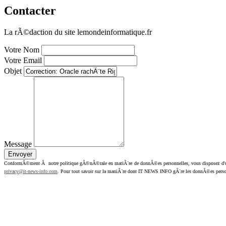
Contacter
La rÃ©daction du site lemondeinformatique.fr
Votre Nom
Votre Email
Objet
Message
ConformÃ©ment Ã notre politique gÃ©nÃ©rale en matiÃ¨re de donnÃ©es personnelles, vous disposez d'un dr
privacy@it-news-info.com
. Pour tout savoir sur la maniÃ¨re dont IT NEWS INFO gÃ¨re les donnÃ©es perso