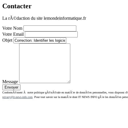
Contacter
La rÃ©daction du site lemondeinformatique.fr
Votre Nom
Votre Email
Objet
Message
ConformÃ©ment Ã notre politique gÃ©nÃ©rale en matiÃ¨re de donnÃ©es personnelles, vous disposez d'un dr
privacy@it-news-info.com
. Pour tout savoir sur la maniÃ¨re dont IT NEWS INFO gÃ¨re les donnÃ©es perso