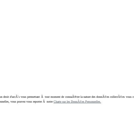
oit d'accÃ¨s vous permettant Ã tout moment de connaÃ®tre la nature des donnÃ©es collectÃ©es vous concern
nnelles, vous pouvez vous reporter Ã notre
Charte sur les DonnÃ©es Personnelles.