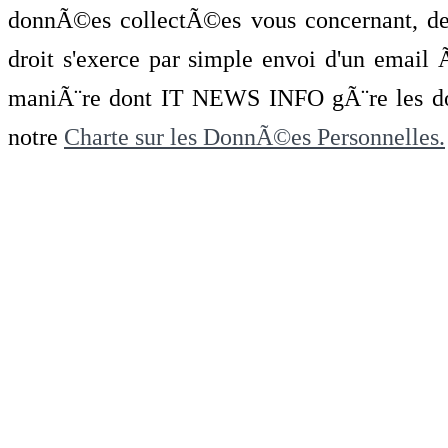
donnÃ©es collectÃ©es vous concernant, de 
droit s'exerce par simple envoi d'un emai
maniÃ¨re dont IT NEWS INFO gÃ¨re les do
notre
Charte sur les DonnÃ©es Personnelles.