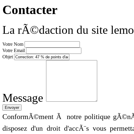
Contacter
La rÃ©daction du site lemo
Votre Nom
Votre Email
Objet
Message
ConformÃ©ment Ã notre politique gÃ©nÃ©
disposez d'un droit d'accÃ¨s vous perme