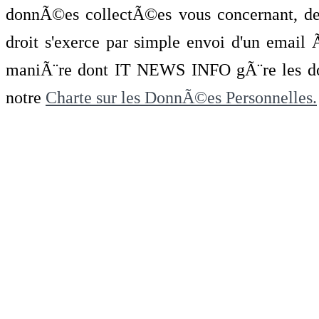
donnÃ©es collectÃ©es vous concernant, de 
droit s'exerce par simple envoi d'un emai
maniÃ¨re dont IT NEWS INFO gÃ¨re les do
notre
Charte sur les DonnÃ©es Personnelles.