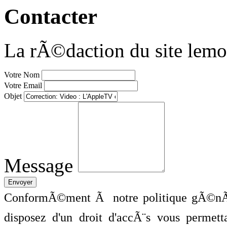
Contacter
La rÃ©daction du site lemo
Votre Nom
Votre Email
Objet
Message
ConformÃ©ment Ã notre politique gÃ©nÃ©
disposez d'un droit d'accÃ¨s vous perme