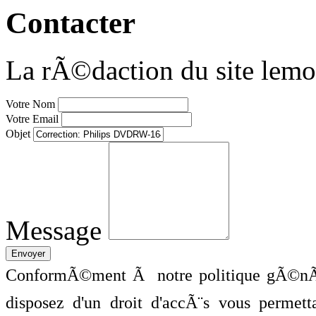
Contacter
La rÃ©daction du site lemo
Votre Nom
Votre Email
Objet
Message
ConformÃ©ment Ã notre politique gÃ©nÃ©
disposez d'un droit d'accÃ¨s vous perme