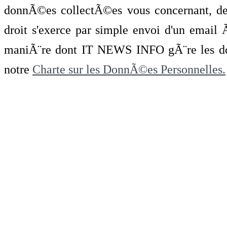
donnÃ©es collectÃ©es vous concernant, de 
droit s'exerce par simple envoi d'un emai
maniÃ¨re dont IT NEWS INFO gÃ¨re les do
notre
Charte sur les DonnÃ©es Personnelles.