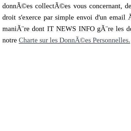
donnÃ©es collectÃ©es vous concernant, de 
droit s'exerce par simple envoi d'un emai
maniÃ¨re dont IT NEWS INFO gÃ¨re les do
notre
Charte sur les DonnÃ©es Personnelles.