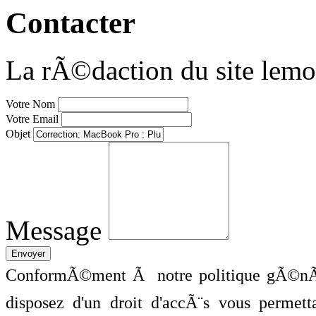
Contacter
La rÃ©daction du site lemo
Votre Nom
Votre Email
Objet
Message
ConformÃ©ment Ã notre politique gÃ©nÃ©
disposez d'un droit d'accÃ¨s vous perme