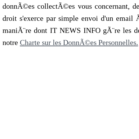
donnÃ©es collectÃ©es vous concernant, de 
droit s'exerce par simple envoi d'un emai
maniÃ¨re dont IT NEWS INFO gÃ¨re les do
notre
Charte sur les DonnÃ©es Personnelles.