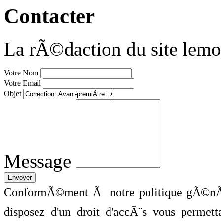
Contacter
La rÃ©daction du site lemo
Votre Nom
Votre Email
Objet
Message
ConformÃ©ment Ã notre politique gÃ©nÃ©
disposez d'un droit d'accÃ¨s vous perme