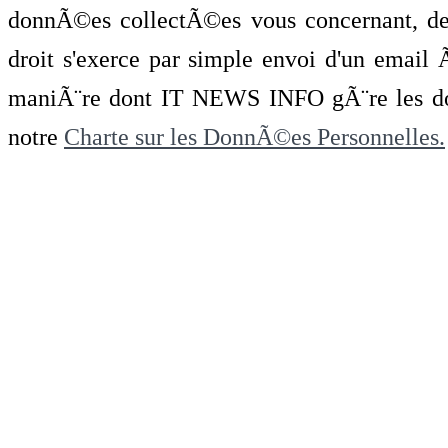
donnÃ©es collectÃ©es vous concernant, de 
droit s'exerce par simple envoi d'un emai
maniÃ¨re dont IT NEWS INFO gÃ¨re les do
notre
Charte sur les DonnÃ©es Personnelles.