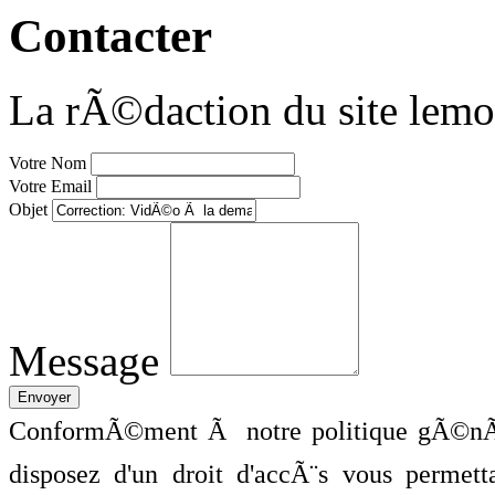
Contacter
La rÃ©daction du site lemo
Votre Nom
Votre Email
Objet
Message
ConformÃ©ment Ã notre politique gÃ©nÃ©
disposez d'un droit d'accÃ¨s vous perme