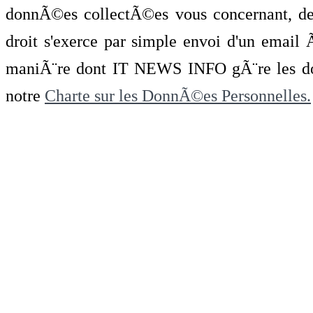
donnÃ©es collectÃ©es vous concernant, de 
droit s'exerce par simple envoi d'un emai
maniÃ¨re dont IT NEWS INFO gÃ¨re les do
notre
Charte sur les DonnÃ©es Personnelles.