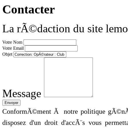
Contacter
La rÃ©daction du site lemo
Votre Nom
Votre Email
Objet
Message
ConformÃ©ment Ã notre politique gÃ©nÃ©
disposez d'un droit d'accÃ¨s vous perme