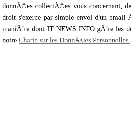
donnÃ©es collectÃ©es vous concernant, de 
droit s'exerce par simple envoi d'un emai
maniÃ¨re dont IT NEWS INFO gÃ¨re les do
notre
Charte sur les DonnÃ©es Personnelles.