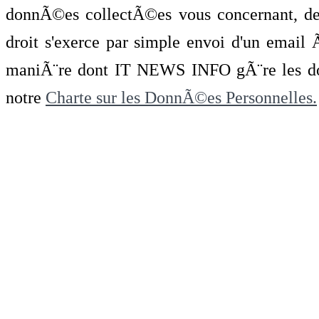
donnÃ©es collectÃ©es vous concernant, de 
droit s'exerce par simple envoi d'un emai
maniÃ¨re dont IT NEWS INFO gÃ¨re les do
notre
Charte sur les DonnÃ©es Personnelles.