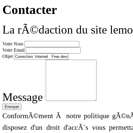
Contacter
La rÃ©daction du site lemo
Votre Nom
Votre Email
Objet
Message
ConformÃ©ment Ã notre politique gÃ©nÃ©
disposez d'un droit d'accÃ¨s vous perme