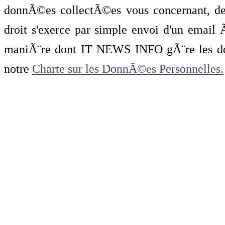
donnÃ©es collectÃ©es vous concernant, de 
droit s'exerce par simple envoi d'un emai
maniÃ¨re dont IT NEWS INFO gÃ¨re les do
notre
Charte sur les DonnÃ©es Personnelles.