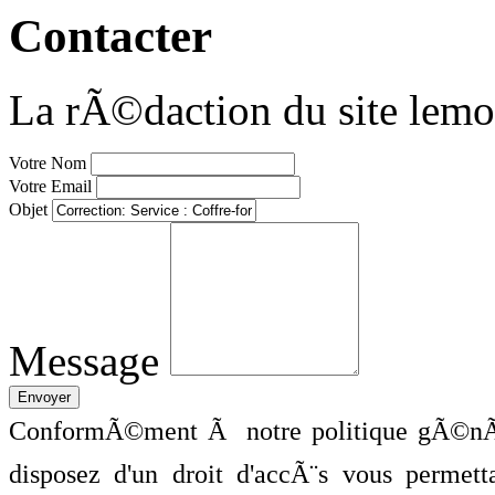
Contacter
La rÃ©daction du site lemo
Votre Nom
Votre Email
Objet
Message
ConformÃ©ment Ã notre politique gÃ©nÃ©
disposez d'un droit d'accÃ¨s vous perme