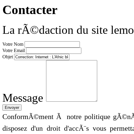
Contacter
La rÃ©daction du site lemo
Votre Nom
Votre Email
Objet
Message
ConformÃ©ment Ã notre politique gÃ©nÃ©
disposez d'un droit d'accÃ¨s vous perme