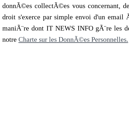
donnÃ©es collectÃ©es vous concernant, de 
droit s'exerce par simple envoi d'un emai
maniÃ¨re dont IT NEWS INFO gÃ¨re les do
notre
Charte sur les DonnÃ©es Personnelles.