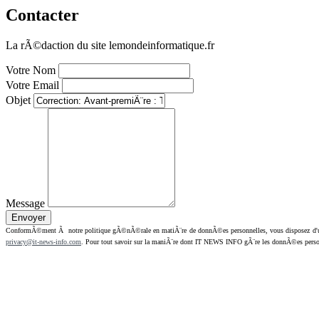
Contacter
La rÃ©daction du site lemondeinformatique.fr
Votre Nom
Votre Email
Objet
Message
ConformÃ©ment Ã notre politique gÃ©nÃ©rale en matiÃ¨re de donnÃ©es personnelles, vous disposez d'un dr
privacy@it-news-info.com
. Pour tout savoir sur la maniÃ¨re dont IT NEWS INFO gÃ¨re les donnÃ©es perso