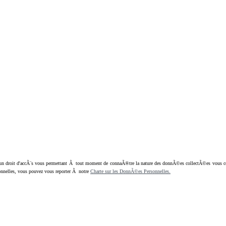
oit d'accÃ¨s vous permettant Ã tout moment de connaÃ®tre la nature des donnÃ©es collectÃ©es vous concern
nnelles, vous pouvez vous reporter Ã notre
Charte sur les DonnÃ©es Personnelles.