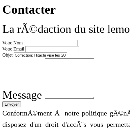
Contacter
La rÃ©daction du site lemo
Votre Nom
Votre Email
Objet
Message
ConformÃ©ment Ã notre politique gÃ©nÃ©
disposez d'un droit d'accÃ¨s vous perme