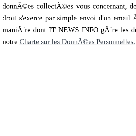
donnÃ©es collectÃ©es vous concernant, de 
droit s'exerce par simple envoi d'un emai
maniÃ¨re dont IT NEWS INFO gÃ¨re les do
notre
Charte sur les DonnÃ©es Personnelles.