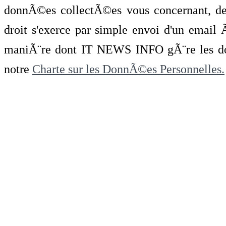
donnÃ©es collectÃ©es vous concernant, de 
droit s'exerce par simple envoi d'un emai
maniÃ¨re dont IT NEWS INFO gÃ¨re les do
notre
Charte sur les DonnÃ©es Personnelles.