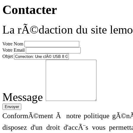
Contacter
La rÃ©daction du site lemo
Votre Nom
Votre Email
Objet
Message
ConformÃ©ment Ã notre politique gÃ©nÃ©
disposez d'un droit d'accÃ¨s vous perme