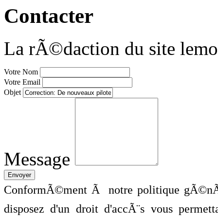
Contacter
La rÃ©daction du site lemo
Votre Nom
Votre Email
Objet
Message
ConformÃ©ment Ã notre politique gÃ©nÃ©
disposez d'un droit d'accÃ¨s vous perme