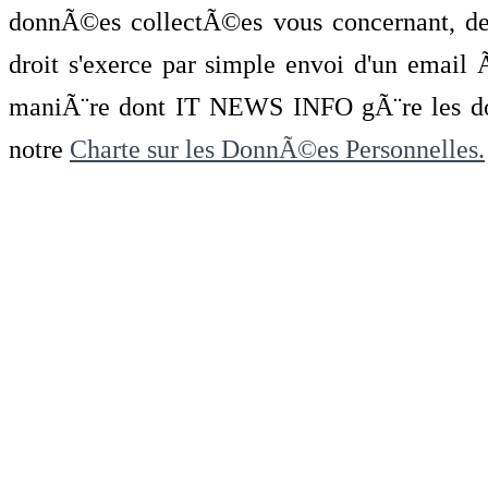
donnÃ©es collectÃ©es vous concernant, de 
droit s'exerce par simple envoi d'un emai
maniÃ¨re dont IT NEWS INFO gÃ¨re les do
notre
Charte sur les DonnÃ©es Personnelles.