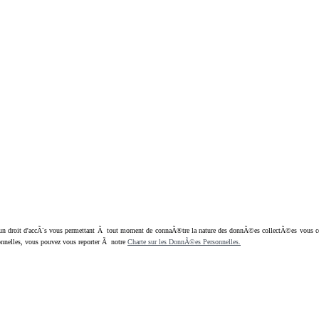
oit d'accÃ¨s vous permettant Ã tout moment de connaÃ®tre la nature des donnÃ©es collectÃ©es vous concern
nnelles, vous pouvez vous reporter Ã notre
Charte sur les DonnÃ©es Personnelles.