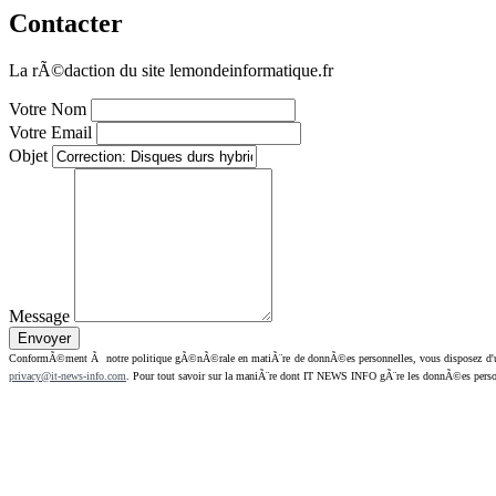
Contacter
La rÃ©daction du site lemondeinformatique.fr
Votre Nom
Votre Email
Objet
Message
ConformÃ©ment Ã notre politique gÃ©nÃ©rale en matiÃ¨re de donnÃ©es personnelles, vous disposez d'un dr
privacy@it-news-info.com
. Pour tout savoir sur la maniÃ¨re dont IT NEWS INFO gÃ¨re les donnÃ©es perso