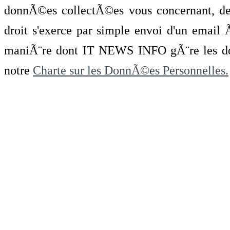
donnÃ©es collectÃ©es vous concernant, de 
droit s'exerce par simple envoi d'un emai
maniÃ¨re dont IT NEWS INFO gÃ¨re les do
notre
Charte sur les DonnÃ©es Personnelles.