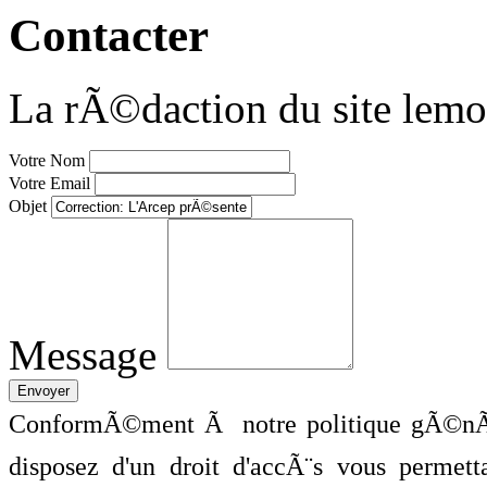
Contacter
La rÃ©daction du site lemo
Votre Nom
Votre Email
Objet
Message
ConformÃ©ment Ã notre politique gÃ©nÃ©
disposez d'un droit d'accÃ¨s vous perme