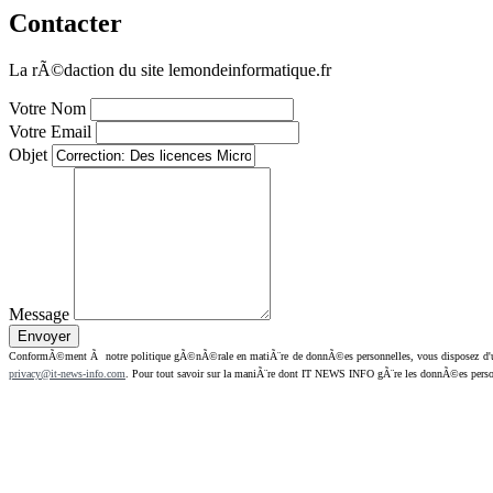
Contacter
La rÃ©daction du site lemondeinformatique.fr
Votre Nom
Votre Email
Objet
Message
ConformÃ©ment Ã notre politique gÃ©nÃ©rale en matiÃ¨re de donnÃ©es personnelles, vous disposez d'un dr
privacy@it-news-info.com
. Pour tout savoir sur la maniÃ¨re dont IT NEWS INFO gÃ¨re les donnÃ©es perso