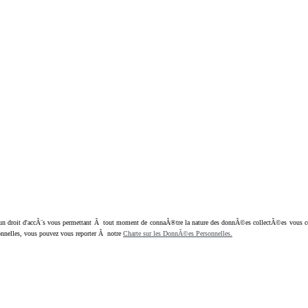
oit d'accÃ¨s vous permettant Ã tout moment de connaÃ®tre la nature des donnÃ©es collectÃ©es vous concern
nnelles, vous pouvez vous reporter Ã notre
Charte sur les DonnÃ©es Personnelles.