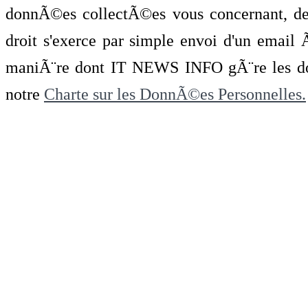
donnÃ©es collectÃ©es vous concernant, de 
droit s'exerce par simple envoi d'un emai
maniÃ¨re dont IT NEWS INFO gÃ¨re les do
notre
Charte sur les DonnÃ©es Personnelles.