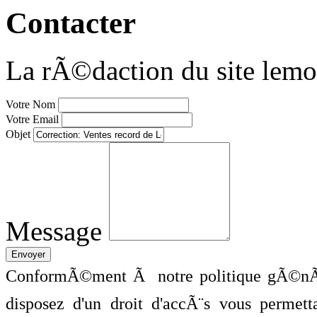
Contacter
La rÃ©daction du site lemo
Votre Nom
Votre Email
Objet
Message
ConformÃ©ment Ã notre politique gÃ©nÃ©
disposez d'un droit d'accÃ¨s vous perme