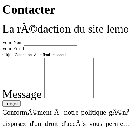
Contacter
La rÃ©daction du site lemo
Votre Nom
Votre Email
Objet
Message
ConformÃ©ment Ã notre politique gÃ©nÃ©
disposez d'un droit d'accÃ¨s vous perme