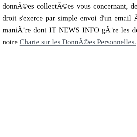
donnÃ©es collectÃ©es vous concernant, de 
droit s'exerce par simple envoi d'un emai
maniÃ¨re dont IT NEWS INFO gÃ¨re les do
notre
Charte sur les DonnÃ©es Personnelles.