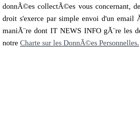
donnÃ©es collectÃ©es vous concernant, de 
droit s'exerce par simple envoi d'un emai
maniÃ¨re dont IT NEWS INFO gÃ¨re les do
notre
Charte sur les DonnÃ©es Personnelles.