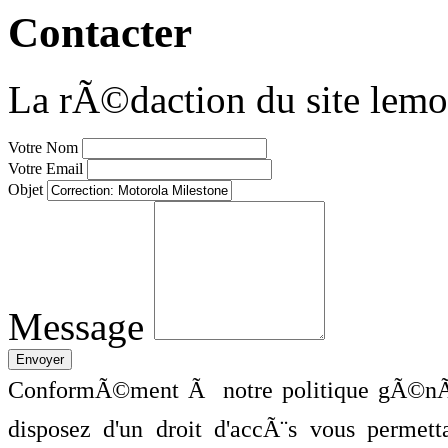
Contacter
La rÃ©daction du site lemo
Votre Nom
Votre Email
Objet
Message
ConformÃ©ment Ã notre politique gÃ©nÃ©
disposez d'un droit d'accÃ¨s vous perme