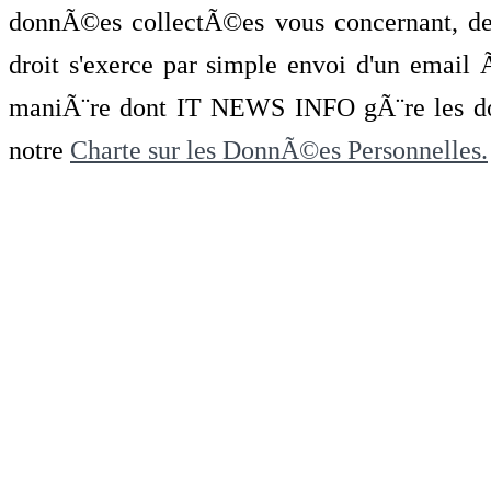
donnÃ©es collectÃ©es vous concernant, de 
droit s'exerce par simple envoi d'un emai
maniÃ¨re dont IT NEWS INFO gÃ¨re les do
notre
Charte sur les DonnÃ©es Personnelles.