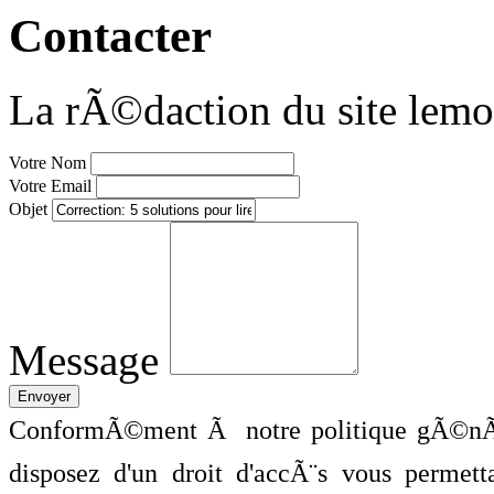
Contacter
La rÃ©daction du site lemo
Votre Nom
Votre Email
Objet
Message
ConformÃ©ment Ã notre politique gÃ©nÃ©
disposez d'un droit d'accÃ¨s vous perme