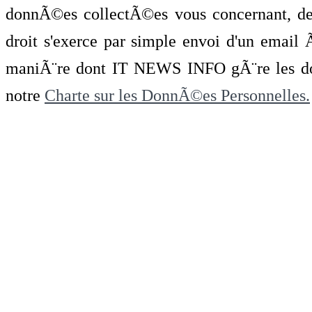
donnÃ©es collectÃ©es vous concernant, de 
droit s'exerce par simple envoi d'un emai
maniÃ¨re dont IT NEWS INFO gÃ¨re les do
notre
Charte sur les DonnÃ©es Personnelles.