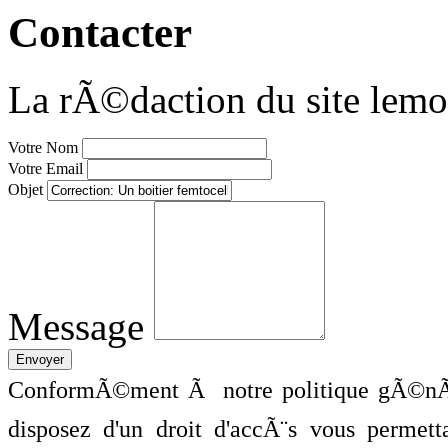
Contacter
La rÃ©daction du site lemo
Votre Nom
Votre Email
Objet
Message
ConformÃ©ment Ã notre politique gÃ©nÃ©
disposez d'un droit d'accÃ¨s vous perme