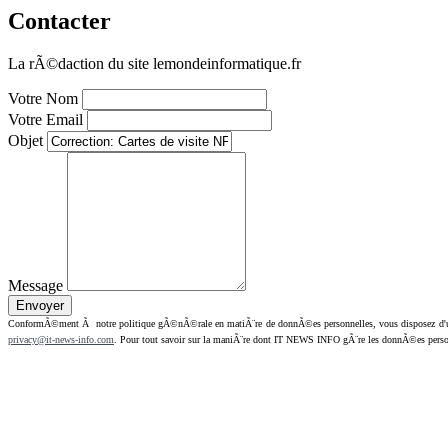
Contacter
La rÃ©daction du site lemondeinformatique.fr
Votre Nom
Votre Email
Objet
Message
ConformÃ©ment Ã notre politique gÃ©nÃ©rale en matiÃ¨re de donnÃ©es personnelles, vous disposez d'un dr
privacy@it-news-info.com
. Pour tout savoir sur la maniÃ¨re dont IT NEWS INFO gÃ¨re les donnÃ©es perso