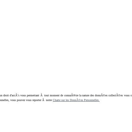
oit d'accÃ¨s vous permettant Ã tout moment de connaÃ®tre la nature des donnÃ©es collectÃ©es vous concern
nnelles, vous pouvez vous reporter Ã notre
Charte sur les DonnÃ©es Personnelles.