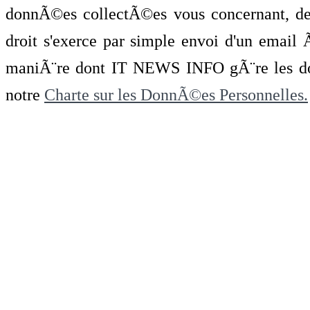
donnÃ©es collectÃ©es vous concernant, de 
droit s'exerce par simple envoi d'un emai
maniÃ¨re dont IT NEWS INFO gÃ¨re les do
notre
Charte sur les DonnÃ©es Personnelles.