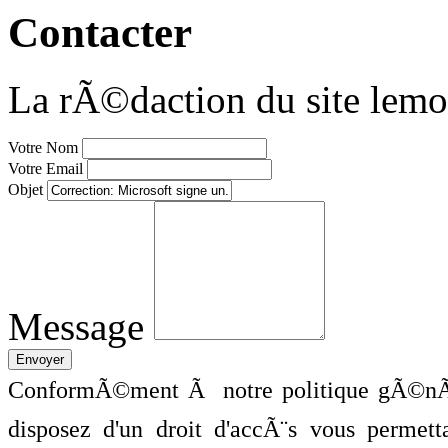
Contacter
La rÃ©daction du site lemo
Votre Nom
Votre Email
Objet
Message
ConformÃ©ment Ã notre politique gÃ©nÃ©
disposez d'un droit d'accÃ¨s vous perme