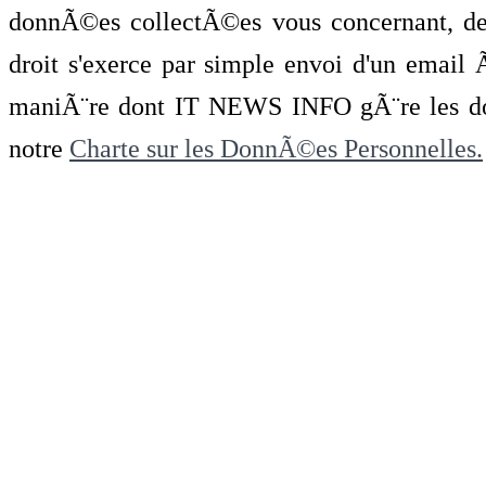
donnÃ©es collectÃ©es vous concernant, de 
droit s'exerce par simple envoi d'un emai
maniÃ¨re dont IT NEWS INFO gÃ¨re les do
notre
Charte sur les DonnÃ©es Personnelles.