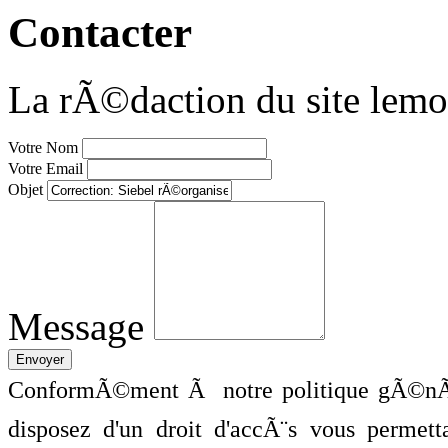
Contacter
La rÃ©daction du site lemo
Votre Nom
Votre Email
Objet
Message
ConformÃ©ment Ã notre politique gÃ©nÃ©
disposez d'un droit d'accÃ¨s vous perme