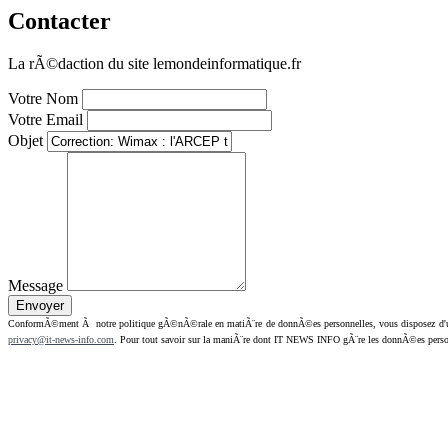
Contacter
La rÃ©daction du site lemondeinformatique.fr
Votre Nom
Votre Email
Objet
Message
ConformÃ©ment Ã notre politique gÃ©nÃ©rale en matiÃ¨re de donnÃ©es personnelles, vous disposez d'un dr
privacy@it-news-info.com
. Pour tout savoir sur la maniÃ¨re dont IT NEWS INFO gÃ¨re les donnÃ©es perso