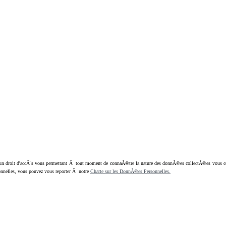
oit d'accÃ¨s vous permettant Ã tout moment de connaÃ®tre la nature des donnÃ©es collectÃ©es vous concern
nnelles, vous pouvez vous reporter Ã notre
Charte sur les DonnÃ©es Personnelles.