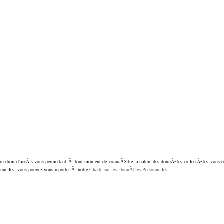
oit d'accÃ¨s vous permettant Ã tout moment de connaÃ®tre la nature des donnÃ©es collectÃ©es vous concern
nnelles, vous pouvez vous reporter Ã notre
Charte sur les DonnÃ©es Personnelles.