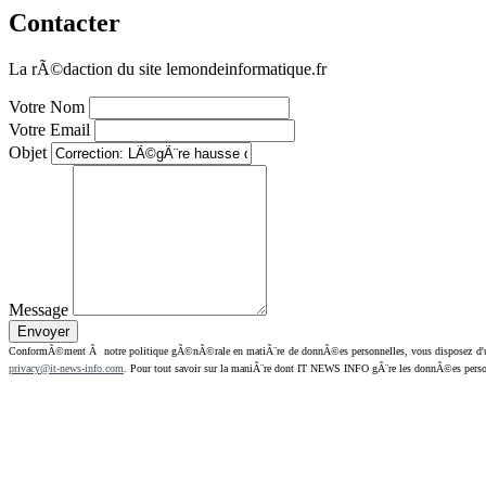
Contacter
La rÃ©daction du site lemondeinformatique.fr
Votre Nom
Votre Email
Objet
Message
ConformÃ©ment Ã notre politique gÃ©nÃ©rale en matiÃ¨re de donnÃ©es personnelles, vous disposez d'un dr
privacy@it-news-info.com
. Pour tout savoir sur la maniÃ¨re dont IT NEWS INFO gÃ¨re les donnÃ©es perso