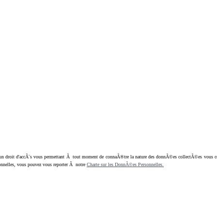
oit d'accÃ¨s vous permettant Ã tout moment de connaÃ®tre la nature des donnÃ©es collectÃ©es vous concern
nnelles, vous pouvez vous reporter Ã notre
Charte sur les DonnÃ©es Personnelles.