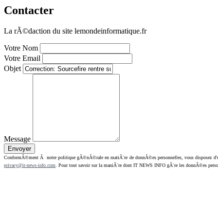
Contacter
La rÃ©daction du site lemondeinformatique.fr
Votre Nom
Votre Email
Objet
Message
ConformÃ©ment Ã notre politique gÃ©nÃ©rale en matiÃ¨re de donnÃ©es personnelles, vous disposez d'un dr
privacy@it-news-info.com
. Pour tout savoir sur la maniÃ¨re dont IT NEWS INFO gÃ¨re les donnÃ©es perso