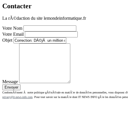
Contacter
La rÃ©daction du site lemondeinformatique.fr
Votre Nom
Votre Email
Objet
Message
ConformÃ©ment Ã notre politique gÃ©nÃ©rale en matiÃ¨re de donnÃ©es personnelles, vous disposez d'un dr
privacy@it-news-info.com
. Pour tout savoir sur la maniÃ¨re dont IT NEWS INFO gÃ¨re les donnÃ©es perso