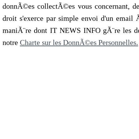
donnÃ©es collectÃ©es vous concernant, de 
droit s'exerce par simple envoi d'un emai
maniÃ¨re dont IT NEWS INFO gÃ¨re les do
notre
Charte sur les DonnÃ©es Personnelles.