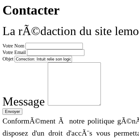
Contacter
La rÃ©daction du site lemo
Votre Nom
Votre Email
Objet
Message
ConformÃ©ment Ã notre politique gÃ©nÃ©
disposez d'un droit d'accÃ¨s vous perme