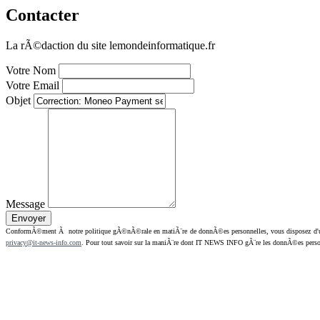
Contacter
La rÃ©daction du site lemondeinformatique.fr
Votre Nom
Votre Email
Objet
Message
ConformÃ©ment Ã notre politique gÃ©nÃ©rale en matiÃ¨re de donnÃ©es personnelles, vous disposez d'un dr
privacy@it-news-info.com
. Pour tout savoir sur la maniÃ¨re dont IT NEWS INFO gÃ¨re les donnÃ©es perso