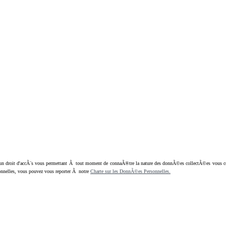
oit d'accÃ¨s vous permettant Ã tout moment de connaÃ®tre la nature des donnÃ©es collectÃ©es vous concern
nnelles, vous pouvez vous reporter Ã notre
Charte sur les DonnÃ©es Personnelles.