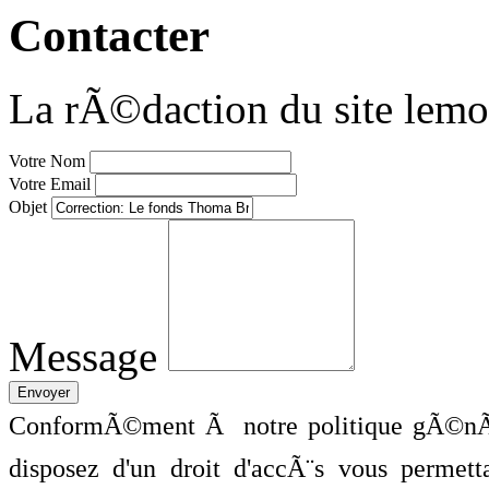
Contacter
La rÃ©daction du site lemo
Votre Nom
Votre Email
Objet
Message
ConformÃ©ment Ã notre politique gÃ©nÃ©
disposez d'un droit d'accÃ¨s vous perme