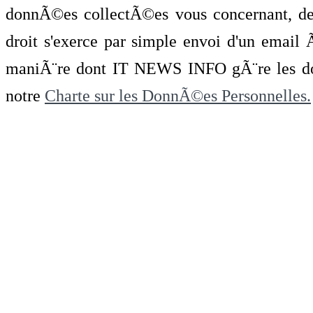
donnÃ©es collectÃ©es vous concernant, de 
droit s'exerce par simple envoi d'un emai
maniÃ¨re dont IT NEWS INFO gÃ¨re les do
notre
Charte sur les DonnÃ©es Personnelles.