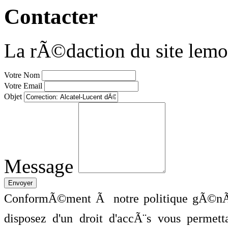
Contacter
La rÃ©daction du site lemo
Votre Nom
Votre Email
Objet
Message
ConformÃ©ment Ã notre politique gÃ©nÃ©
disposez d'un droit d'accÃ¨s vous perme