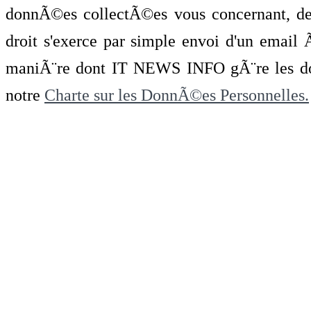
donnÃ©es collectÃ©es vous concernant, de 
droit s'exerce par simple envoi d'un emai
maniÃ¨re dont IT NEWS INFO gÃ¨re les do
notre
Charte sur les DonnÃ©es Personnelles.