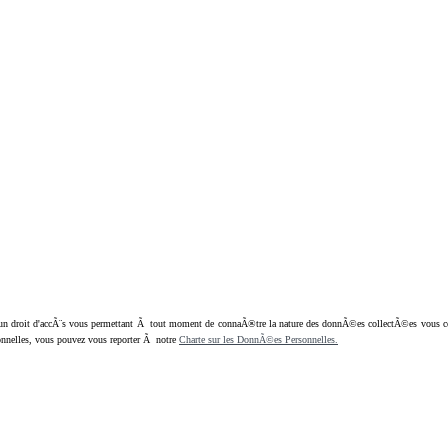
oit d'accÃ¨s vous permettant Ã tout moment de connaÃ®tre la nature des donnÃ©es collectÃ©es vous concern
nnelles, vous pouvez vous reporter Ã notre
Charte sur les DonnÃ©es Personnelles.