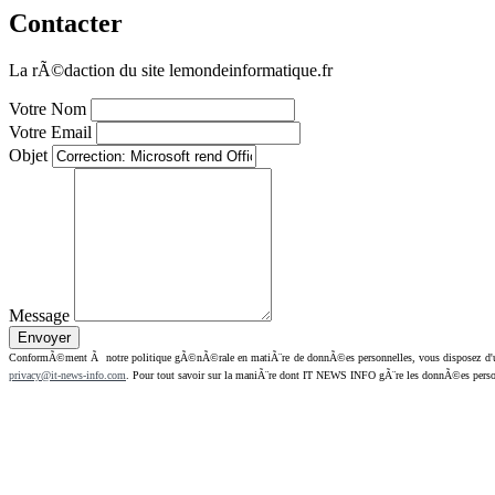
Contacter
La rÃ©daction du site lemondeinformatique.fr
Votre Nom
Votre Email
Objet
Message
ConformÃ©ment Ã notre politique gÃ©nÃ©rale en matiÃ¨re de donnÃ©es personnelles, vous disposez d'un dr
privacy@it-news-info.com
. Pour tout savoir sur la maniÃ¨re dont IT NEWS INFO gÃ¨re les donnÃ©es perso