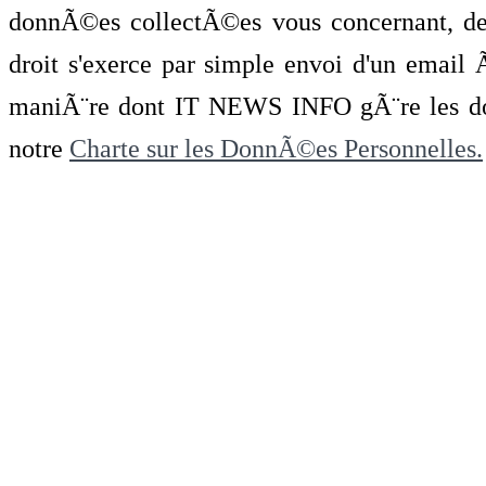
donnÃ©es collectÃ©es vous concernant, de 
droit s'exerce par simple envoi d'un emai
maniÃ¨re dont IT NEWS INFO gÃ¨re les do
notre
Charte sur les DonnÃ©es Personnelles.