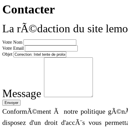
Contacter
La rÃ©daction du site lemo
Votre Nom
Votre Email
Objet
Message
ConformÃ©ment Ã notre politique gÃ©nÃ©
disposez d'un droit d'accÃ¨s vous perme