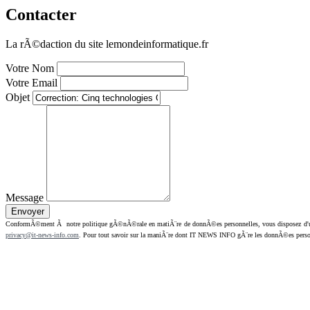
Contacter
La rÃ©daction du site lemondeinformatique.fr
Votre Nom
Votre Email
Objet
Message
ConformÃ©ment Ã notre politique gÃ©nÃ©rale en matiÃ¨re de donnÃ©es personnelles, vous disposez d'un dr
privacy@it-news-info.com
. Pour tout savoir sur la maniÃ¨re dont IT NEWS INFO gÃ¨re les donnÃ©es perso