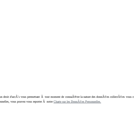
oit d'accÃ¨s vous permettant Ã tout moment de connaÃ®tre la nature des donnÃ©es collectÃ©es vous concern
nnelles, vous pouvez vous reporter Ã notre
Charte sur les DonnÃ©es Personnelles.