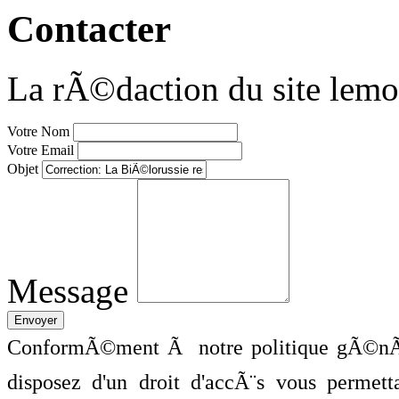
Contacter
La rÃ©daction du site lemo
Votre Nom
Votre Email
Objet
Message
ConformÃ©ment Ã notre politique gÃ©nÃ©
disposez d'un droit d'accÃ¨s vous perme