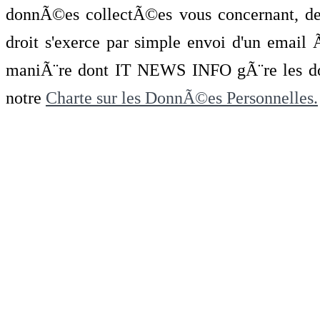
donnÃ©es collectÃ©es vous concernant, de 
droit s'exerce par simple envoi d'un emai
maniÃ¨re dont IT NEWS INFO gÃ¨re les do
notre
Charte sur les DonnÃ©es Personnelles.