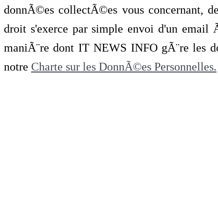
donnÃ©es collectÃ©es vous concernant, de 
droit s'exerce par simple envoi d'un emai
maniÃ¨re dont IT NEWS INFO gÃ¨re les do
notre
Charte sur les DonnÃ©es Personnelles.