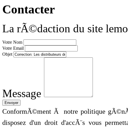
Contacter
La rÃ©daction du site lemo
Votre Nom
Votre Email
Objet
Message
ConformÃ©ment Ã notre politique gÃ©nÃ©
disposez d'un droit d'accÃ¨s vous perme